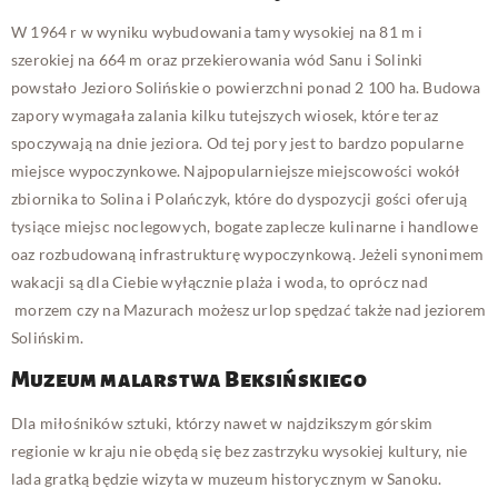
W 1964 r w wyniku wybudowania tamy wysokiej na 81 m i
szerokiej na 664 m oraz przekierowania wód Sanu i Solinki
powstało Jezioro Solińskie o powierzchni ponad 2 100 ha. Budowa
zapory wymagała zalania kilku tutejszych wiosek, które teraz
spoczywają na dnie jeziora. Od tej pory jest to bardzo popularne
miejsce wypoczynkowe. Najpopularniejsze miejscowości wokół
zbiornika to Solina i Polańczyk, które do dyspozycji gości oferują
tysiące miejsc noclegowych, bogate zaplecze kulinarne i handlowe
oaz rozbudowaną infrastrukturę wypoczynkową. Jeżeli synonimem
wakacji są dla Ciebie wyłącznie plaża i woda, to oprócz nad
morzem czy na Mazurach możesz urlop spędzać także nad jeziorem
Solińskim.
Muzeum malarstwa Beksińskiego
Dla miłośników sztuki, którzy nawet w najdzikszym górskim
regionie w kraju nie obędą się bez zastrzyku wysokiej kultury, nie
lada gratką będzie wizyta w muzeum historycznym w Sanoku.