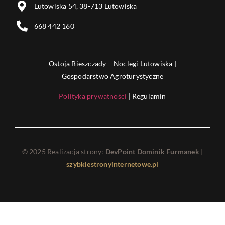
Lutowiska 54, 38-713 Lutowiska
668 442 160
Ostoja Bieszczady – Noclegi Lutowiska |
Gospodarstwo Agroturystyczne
Polityka prywatności
| Regulamin
© 2025 Realizacja strony:
DevPoint Dominik Furmanek
|
szybkiestronyinternetowe.pl