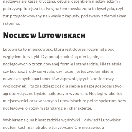
nadziewa się kaszą gryczaną, cebulą, czosnkiem niedźwiedzim i
pokrzywą. Tutejsza tradycyjna łemkowska zupa to kysełycia, czyli
żur przygotowywany na kwasie z kapusty, podawany z ziemniakami
i słoniną.
Nocleg w Lutowiskach
Lutowiska to miejscowość, która jest dobrze rozwinięta pod
względem turystyki. Dysponuje pokaźną ofertą miejsc
noclegowych o zróżnicowanej formie i standardzie. Niezależnie,
czy kochasz trudy survivalu, czy raczej jesteś zwolennikiem
nowoczesnych apartamentów zapewniających komfortowy
wypoczynek – tu znajdziesz coś dla siebie a nasze gospodarstwo
agroturystyczne będzie najlepszym wyborem. Noclegi w okolicy
miejscowości oraz w samych Lutowiskach to pełne spektrum bazy
noclegowej o różnym standardzie i charakterze.
Wybierasz się na bieszczadzkie wędrówki – odwiedź Lutowiska:
noclegi kuchnia i atrakcje turystyczne Cię nie zawiodą