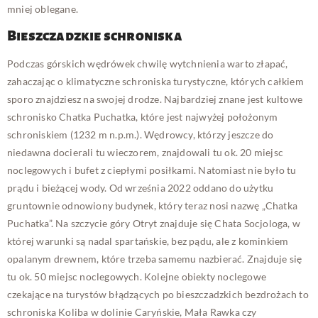
mniej oblegane.
Bieszczadzkie schroniska
Podczas górskich wędrówek chwilę wytchnienia warto złapać,
zahaczając o klimatyczne schroniska turystyczne, których całkiem
sporo znajdziesz na swojej drodze. Najbardziej znane jest kultowe
schronisko Chatka Puchatka, które jest najwyżej położonym
schroniskiem (1232 m n.p.m.). Wędrowcy, którzy jeszcze do
niedawna docierali tu wieczorem, znajdowali tu ok. 20 miejsc
noclegowych i bufet z ciepłymi posiłkami. Natomiast nie było tu
prądu i bieżącej wody. Od września 2022 oddano do użytku
gruntownie odnowiony budynek, który teraz nosi nazwę „Chatka
Puchatka”. Na szczycie góry Otryt znajduje się Chata Socjologa, w
której warunki są nadal spartańskie, bez pądu, ale z kominkiem
opalanym drewnem, które trzeba samemu nazbierać. Znajduje się
tu ok. 50 miejsc noclegowych. Kolejne obiekty noclegowe
czekające na turystów błądzących po bieszczadzkich bezdrożach to
schroniska Koliba w dolinie Caryńskie, Mała Rawka czy