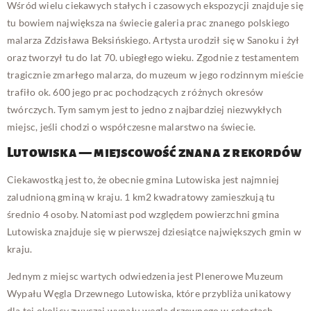
Wśród wielu ciekawych stałych i czasowych ekspozycji znajduje się
tu bowiem największa na świecie galeria prac znanego polskiego
malarza Zdzisława Beksińskiego. Artysta urodził się w Sanoku i żył
oraz tworzył tu do lat 70. ubiegłego wieku. Zgodnie z testamentem
tragicznie zmarłego malarza, do muzeum w jego rodzinnym mieście
trafiło ok. 600 jego prac pochodzących z różnych okresów
twórczych. Tym samym jest to jedno z najbardziej niezwykłych
miejsc, jeśli chodzi o współczesne malarstwo na świecie.
Lutowiska — miejscowość znana z rekordów
Ciekawostką jest to, że obecnie gmina Lutowiska jest najmniej
zaludnioną gminą w kraju. 1 km2 kwadratowy zamieszkują tu
średnio 4 osoby. Natomiast pod względem powierzchni gmina
Lutowiska znajduje się w pierwszej dziesiątce największych gmin w
kraju.
Jednym z miejsc wartych odwiedzenia jest Plenerowe Muzeum
Wypału Węgla Drzewnego Lutowiska, które przybliża unikatowy
dla tej okolicy zwyczaj wypału węgla drzewnego w retortach