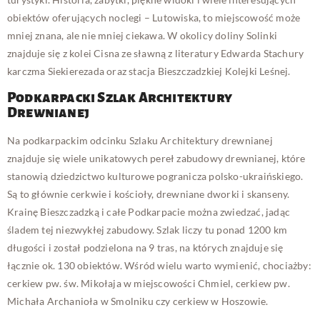
obiektów oferujących noclegi – Lutowiska, to miejscowość może
mniej znana, ale nie mniej ciekawa. W okolicy doliny Solinki
znajduje się z kolei Cisna ze sławną z literatury Edwarda Stachury
karczma Siekierezada oraz stacja Bieszczadzkiej Kolejki Leśnej.
Podkarpacki Szlak Architektury
Drewnianej
Na podkarpackim odcinku Szlaku Architektury drewnianej
znajduje się wiele unikatowych pereł zabudowy drewnianej, które
stanowią dziedzictwo kulturowe pogranicza polsko-ukraińskiego.
Są to głównie cerkwie i kościoły, drewniane dworki i skanseny.
Krainę Bieszczadzką i całe Podkarpacie można zwiedzać, jadąc
śladem tej niezwykłej zabudowy. Szlak liczy tu ponad 1200 km
długości i został podzielona na 9 tras, na których znajduje się
łącznie ok. 130 obiektów. Wśród wielu warto wymienić, chociażby:
cerkiew pw. św. Mikołaja w miejscowości Chmiel, cerkiew pw.
Michała Archanioła w Smolniku czy cerkiew w Hoszowie.