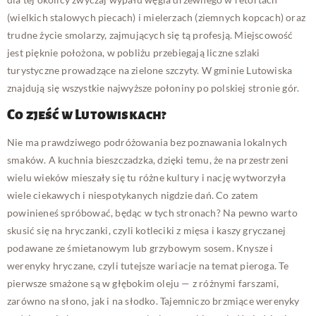
(wielkich stalowych piecach) i mielerzach (ziemnych kopcach) oraz
trudne życie smolarzy, zajmujących się tą profesją. Miejscowość
jest pięknie położona, w pobliżu przebiegają liczne szlaki
turystyczne prowadzące na zielone szczyty. W gminie Lutowiska
znajdują się wszystkie najwyższe połoniny po polskiej stronie gór.
Co zjeść w Lutowiskach?
Nie ma prawdziwego podróżowania bez poznawania lokalnych
smaków. A kuchnia bieszczadzka, dzięki temu, że na przestrzeni
wielu wieków mieszały się tu różne kultury i nację wytworzyła
wiele ciekawych i niespotykanych nigdzie dań. Co zatem
powinieneś spróbować, będąc w tych stronach? Na pewno warto
skusić się na hryczanki, czyli kotleciki z mięsa i kaszy gryczanej
podawane ze śmietanowym lub grzybowym sosem. Knysze i
werenyky hryczane, czyli tutejsze wariacje na temat pieroga. Te
pierwsze smażone są w głębokim oleju — z różnymi farszami,
zarówno na słono, jak i na słodko. Tajemniczo brzmiące werenyky