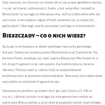
Gdy marzysz, by chociaż na chwilę skryć się przed zgiełkiem świata
i uciec od szarej codzienności, hasło „rzuć wszystko i wyjedź w
Bieszczady” przyciąga ze zdwojoną siłą. Jeśli już zdecydowałeś się
wyruszyć w ten piękny region Polski, dowiedz się co zobaczyć,
gdzie pójść i dlaczego warto, poszukać noclegu w Lutowiskach.
Bieszczady – co o nich wiesz?
Są to góry wchodzące w skład wielkiego łańcucha górskiego
Karpat. Dzielą się na dwa pasma Wschodnie oraz Zachodnie. Na
terenie Polski znajduje się część pasma Bieszczad Wschodnich, a
ich drugi fragment oraz całe pasmo Zachodnie leżą na terenie
Ukrainy. Polska część w całości leży w województwie
podkarpackim w powiecie bieszczadzkim. Stanowią one najbardziej
wysunięty na południe fragment kraju.
Najwyższym polskim szczytem tych gór jest Tarnica (1 346 m
n.p.m.), z której szczytu rozciąga się niezapomniany widok na
panoramę Bieszczadów, a przy dobrej pogodzie widać stąd odległe