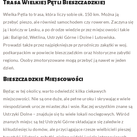
Trasa Wielkiej Pętli Bieszczadzkiej
Wielka Pętla to trasa, która liczy sobie ok. 150 km. Można ją
przebyć pieszo, ale również samochodem czy rowerem. Zaczyna się
ją i kończy w Lesku, a po drodze wiedzie przez miejscowości takie
jak: Baligród, Wetlina, Ustrzyki Górne i Dolne i Lutowiska.
Prowadzi także przez najpiękniejsze przyrodniczo zakątki w woj.
podkarpackim w powiecie bieszczadzkim oraz historyczne zabytki
regionu. Osoby zmotoryzowane mogą przebyć ją nawet w jeden
dzień.
Bieszczadzkie Miejscowości
Będąc w tej okolicy, warto odwiedzić kilka ciekawych
miejscowości. Nie są one duże, ale pełne uroku i skrywające wiele
niespodzianek urocze miasteczka i wsie. Raczej wszystkim znane są
Ustrzyki Dolne – znajduje się tu wiele lokali noclegowych. Wśród
znanych miejsc są też Ustrzyki Górne składające się zaledwie z
kilkudziesięciu domów, ale przyciągające rzesze wielbicieli pieszej
turystyki. Historia, zabytki, piękne widoki i wiele interesujących