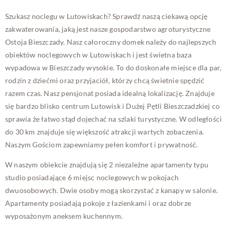
Szukasz noclegu w Lutowiskach? Sprawdź naszą ciekawą opcję
zakwaterowania, jaką jest nasze gospodarstwo agroturystyczne
Ostoja Bieszczady. Nasz całoroczny domek należy do najlepszych
obiektów noclegowych w Lutowiskach i jest świetna baza
wypadowa w Bieszczady wysokie. To do doskonałe miejsce dla par,
rodzin z dziećmi oraz przyjaciół, którzy chcą świetnie spędzić
razem czas. Nasz pensjonat posiada idealną lokalizację. Znajduje
się bardzo blisko centrum Lutowisk i Dużej Pętli Bieszczadzkiej co
sprawia że łatwo stąd dojechać na szlaki turystyczne. W odległości
do 30 km znajduje się większość atrakcji wartych zobaczenia.
Naszym Gościom zapewniamy pełen komfort i prywatność.
W naszym obiekcie znajdują się 2 niezależne apartamenty typu
studio posiadające 6 miejsc noclegowych w pokojach
dwuosobowych. Dwie osoby mogą skorzystać z kanapy w salonie.
Apartamenty posiadają pokoje z łazienkami i oraz dobrze
wyposażonym aneksem kuchennym.