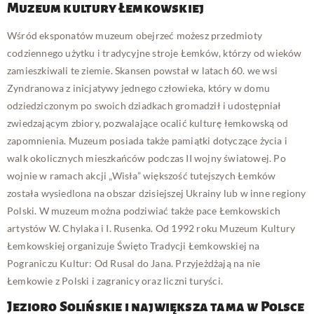
Muzeum kultury Łemkowskiej
Wśród eksponatów muzeum obejrzeć możesz przedmioty
codziennego użytku i tradycyjne stroje Łemków, którzy od wieków
zamieszkiwali te ziemie. Skansen powstał w latach 60. we wsi
Zyndranowa z inicjatywy jednego człowieka, który w domu
odziedziczonym po swoich dziadkach gromadził i udostępniał
zwiedzającym zbiory, pozwalające ocalić kulturę łemkowską od
zapomnienia. Muzeum posiada także pamiątki dotyczące życia i
walk okolicznych mieszkańców podczas II wojny światowej. Po
wojnie w ramach akcji „Wisła” większość tutejszych Łemków
została wysiedlona na obszar dzisiejszej Ukrainy lub w inne regiony
Polski. W muzeum można podziwiać także pace Łemkowskich
artystów W. Chylaka i I. Rusenka. Od 1992 roku Muzeum Kultury
Łemkowskiej organizuje Święto Tradycji Łemkowskiej na
Pograniczu Kultur: Od Rusal do Jana. Przyjeżdżają na nie
Łemkowie z Polski i zagranicy oraz liczni turyści.
Jezioro Solińskie i największa tama w Polsce