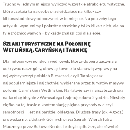
Trudno w jednym miejscu wyliczyć wszystkie atrakcje turystyczne,
które czekają tu na osoby przyjeżdżające na kilku- czy
kilkunastodniowy odpoczynek w to miejsce. Na potrzeby tego
artykułu wymienimy i pokrótce streścimy tylko kilka z nich, ale na
tyle zróżnicowanych – by każdy znalazł coś dla siebie.
Szlaki turystyczne na Połoninę
Wetlińską, Caryńską i Tarnicę
Dla miłośników górskich wędrówek, którzy dopiero zaczynają
odkrywać nasze góry, obowiązkowe trio stanowią wyprawy na
najwyższy szczyt polskich Bieszczad, czyli Tarnicę oraz
najpopularniejsze i najchętniej wybierane przez turystów masywy
połonin Caryńskiej i Wetlińskiej. Najłatwiejszy i najszybsza droga
na Tarnicę biegnie z Wołosatego i zajmuje około 2 godzin. Niestety
ciężko na tej trasie o kontemplację piękna przyrody w ciszy i
samotności – jest najbardziej oblegana. Dłuższe trasy (ok. 4 godz.)
prowadzą np. z Ustrzyk Górnych przez Szeroki Wierch lub z
Mucznego przez Bukowe Berdo. Te dogi są dłuższe, ale również